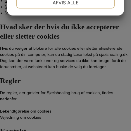
Vejledning i at slette cookies på Opera browser
AFVIS ALLE
Vejledning i at slette cookies på iPad, iPhone, iPod touch
JA
NEJ
JA
NEJ
Vejledning i at slette cookies fra Windows Phone
MARKETING
STATISTIK
Hvad sker der hvis du ikke accepterer
eller sletter cookies
Hvis du vælger at blokere for alle cookies eller sletter eksisterende
cookies på din computer, kan du stadig læse tekst på sjælshealing.dk.
Dog kan der være funktioner og services du ikke kan bruge, fordi de
forudsætter, at webstedet kan huske de valg du foretager.
Regler
De regler, der gælder for Sjælshealing brug af cookies, findes
nedenfor.
Bekendtgørelse om cookies
Vejledning om cookies