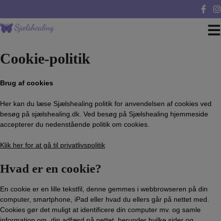
Hop
til
indholdet
Cookie-politik
Brug af cookies
Her kan du læse Sjælshealing politik for anvendelsen af cookies ved
besøg på sjælshealing.dk. Ved besøg på Sjælshealing hjemmeside
accepterer du nedenstående politik om cookies.
Klik her for at gå til privatlivspolitik
Hvad er en cookie?
En cookie er en lille tekstfil, denne gemmes i webbrowseren på din
computer, smartphone, iPad eller hvad du ellers går på nettet med.
Cookies gør det muligt at identificere din computer mv. og samle
information om, din adfærd på nettet, herunder hvilke sider og