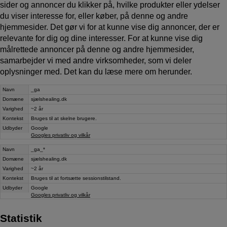
sider og annoncer du klikker på, hvilke produkter eller ydelser
du viser interesse for, eller køber, på denne og andre
hjemmesider. Det gør vi for at kunne vise dig annoncer, der er
relevante for dig og dine interesser. For at kunne vise dig
målrettede annoncer på denne og andre hjemmesider,
samarbejder vi med andre virksomheder, som vi deler
oplysninger med. Det kan du læse mere om herunder.
Navn
_ga
Domæne
sjælshealing.dk
Varighed
~2 år
Kontekst
Bruges til at skelne brugere.
Udbyder
Google
Googles privatliv og vilkår
Navn
_ga_*
Domæne
sjælshealing.dk
Varighed
~2 år
Kontekst
Bruges til at fortsætte sessionstilstand.
Udbyder
Google
Googles privatliv og vilkår
Statistik