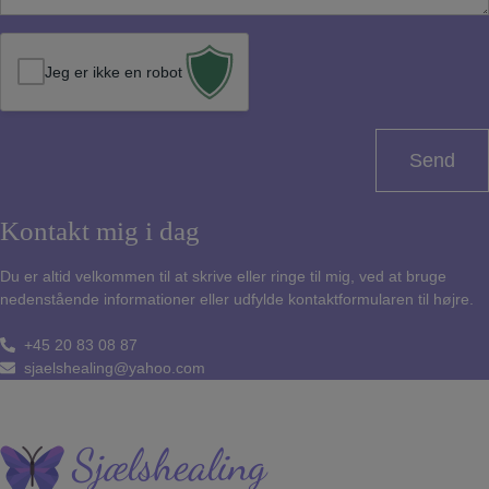
f
s
o
k
n
Jeg er ikke en robot
e
*
d
*
Kontakt mig i dag
Du er altid velkommen til at skrive eller ringe til mig, ved at bruge
nedenstående informationer eller udfylde kontaktformularen til højre.
+45 20 83 08 87
sjaelshealing@yahoo.com